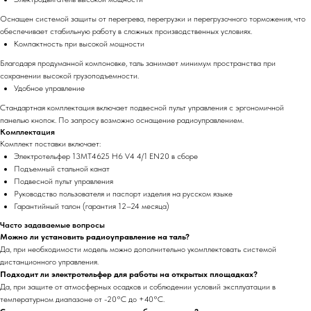
Оснащен системой защиты от перегрева, перегрузки и перегрузочного торможения, что
обеспечивает стабильную работу в сложных производственных условиях.
Компактность при высокой мощности
Благодаря продуманной компоновке, таль занимает минимум пространства при
сохранении высокой грузоподъемности.
Удобное управление
Стандартная комплектация включает подвесной пульт управления с эргономичной
панелью кнопок. По запросу возможно оснащение радиоуправлением.
Комплектация
Комплект поставки включает:
Электротельфер 13MT4625 H6 V4 4/1 EN20 в сборе
Подъемный стальной канат
Подвесной пульт управления
Руководство пользователя и паспорт изделия на русском языке
Гарантийный талон (гарантия 12–24 месяца)
Часто задаваемые вопросы
Можно ли установить радиоуправление на таль?
Да, при необходимости модель можно дополнительно укомплектовать системой
дистанционного управления.
Подходит ли электротельфер для работы на открытых площадках?
Да, при защите от атмосферных осадков и соблюдении условий эксплуатации в
температурном диапазоне от -20°C до +40°C.