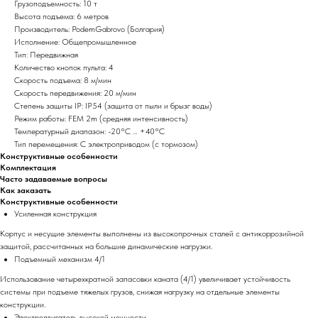
Грузоподъемность: 10 т
Высота подъема: 6 метров
Производитель: PodemGabrovo (Болгария)
Исполнение: Общепромышленное
Тип: Передвижная
Количество кнопок пульта: 4
Скорость подъема: 8 м/мин
Скорость передвижения: 20 м/мин
Степень защиты IP: IP54 (защита от пыли и брызг воды)
Режим работы: FEM 2m (средняя интенсивность)
Температурный диапазон: -20°C … +40°C
Тип перемещения: С электроприводом (с тормозом)
Конструктивные особенности
Комплектация
Часто задаваемые вопросы
Как заказать
Конструктивные особенности
Усиленная конструкция
Корпус и несущие элементы выполнены из высокопрочных сталей с антикоррозийной
защитой, рассчитанных на большие динамические нагрузки.
Подъемный механизм 4/1
Использование четырехкратной запасовки каната (4/1) увеличивает устойчивость
системы при подъеме тяжелых грузов, снижая нагрузку на отдельные элементы
конструкции.
Электродвигатель высокой мощности