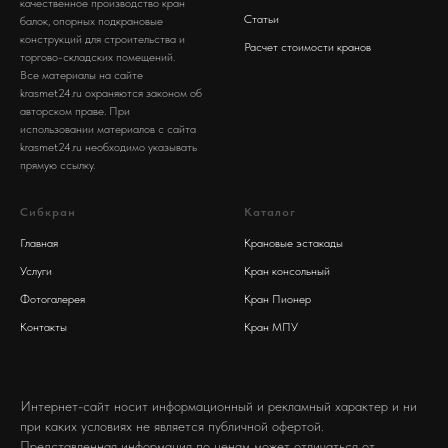
качественное производство кран
Статьи
балок, опорных подкрановые
конструкций для строительства и
Расчет стоимости кранов
торгово-складских помещений.
Все материалы на сайте
krasmet24.ru охраняются законом об
авторском праве. При
использовании материалов с сайта
krasmet24.ru необходимо указывать
прямую ссылку.
Сибкран
Каталог
Главная
Крановые эстакады
Услуги
Кран консольный
Фотогалерея
Кран Пионер
Контакты
Кран МПУ
Интернет-сайт носит информационный и рекламный характер и ни
при каких условиях не является публичной офертой.
Представленная информация по ценам может отличаться от