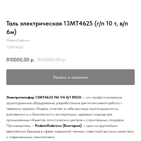
Таль электрическая 13МТ4625 (г/п 10 т, в/п
6м)
PodemGabrovo
13МТ4625
810000,00
р.
830000,00
р.
Узнать о наличии
Электротельфер 13MT4625 H6 V4 4/1 EN20
— это профессиональное
грузоподъемное оборудование, разработанное для интенсивной работы с
тяжелыми грузами. Модель сочетает в себе высокую грузоподъемность,
долговечность и безопасность эксплуатации, идеально подходя для
промышленных объектов, логистических центров и строительных площадок.
Производитель —
PodemGabrovo (Болгария)
— один из крупнейших
европейских брендов в сфере подъемной техники, известный высоким качеством
и современными технологиями.