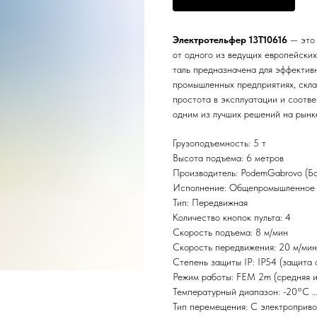
Электротельфер 13T10616
— это 
от одного из ведущих европейски
таль предназначена для эффектив
промышленных предприятиях, скла
простота в эксплуатации и соотв
одним из лучших решений на рынк
Грузоподъемность: 5 т
Высота подъема: 6 метров
Производитель: PodemGabrovo (Бо
Исполнение: Общепромышленное
Тип: Передвижная
Количество кнопок пульта: 4
Скорость подъема: 8 м/мин
Скорость передвижения: 20 м/мин
Степень защиты IP: IP54 (защита 
Режим работы: FEM 2m (средняя и
Температурный диапазон: -20°C 
Тип перемещения: С электроприво