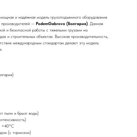
мощная и надёжная модель грузоподъемного оборудования
х производителей —
PodemGabrovo (Болгария)
. Данная
ной и безопасной работы с тяжелыми грузами на
дах и строительных объектах. Высокая производительность,
етствие международным стандартам делают эту модель
е.
лгария)
от пыли и брызг воды)
нтенсивность)
… +40°C
дом (с тормозом)