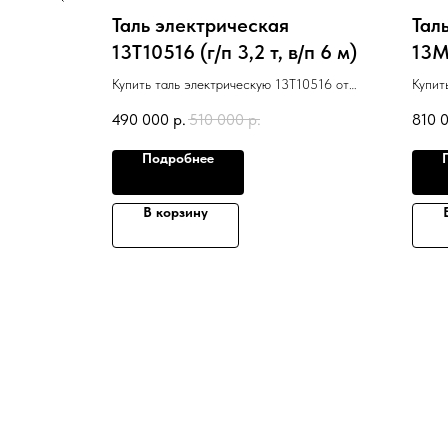
Таль электрическая
Тал
 12 м)
13T10516 (г/п 3,2 т, в/п 6 м)
13МТ
10436 от
Купить таль электрическую 13T10516 от
Купит
водителя
известного европейского производителя
извес
490 000
р.
510 000
р.
810 
PodemGabrovo (Болгария)
Podem
Подробнее
В корзину