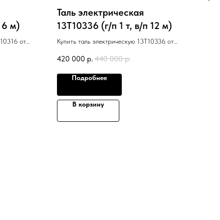
Таль электрическая
Тал
 6 м)
13T10336 (г/п 1 т, в/п 12 м)
13T
T10316 от
Купить таль электрическую 13T10336 от
Купи
зводителя
известного европейского производителя
болг
420 000
р.
440 000
р.
380
PodemGabrovo (Болгария)
Подробнее
В корзину