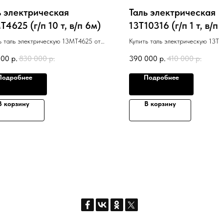
ь электрическая
Таль электрическая
4625 (г/п 10 т, в/п 6м)
13T10316 (г/п 1 т, в/п
ь таль электрическую 13МТ4625 от
Купить таль электрическую 13
тного европейского производителя
известного европейского прои
000
р.
830 000
р.
390 000
р.
410 000
р.
Gabrovo (Болгария)
PodemGabrovo (Болгария)
Подробнее
Подробнее
В корзину
В корзину