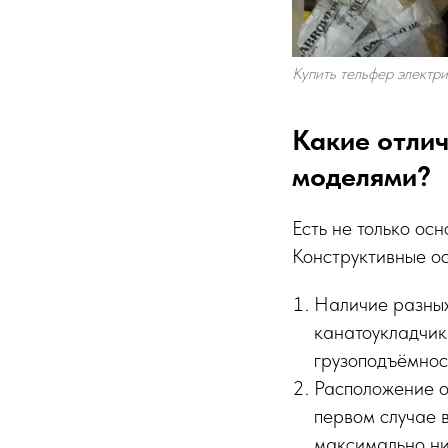
Купить тельфер электр
Какие отли
моделями?
Есть не только ос
Конструктивные ос
Наличие разных
канатоукладчик
грузоподъёмност
Расположение о
первом случае в
максимально ни