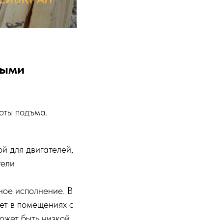
ными
оты подъма.
й для двигателей,
тели
ное исполнение. В
ает в помещениях с
ожет быть низкой.