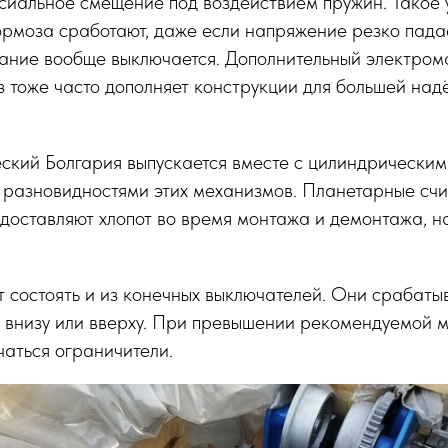
сиальное смещение под воздействием пружин. Такое 
тормоза сработают, даже если напряжение резко падае
тание вообще выключается. Дополнительный электром
 тоже часто дополняет конструкции для большей над
еский Болгария выпускается вместе с цилиндрически
 разновидностями этих механизмов. Планетарные счи
доставляют хлопот во время монтажа и демонтажа, н
 состоять и из конечных выключателей. Они срабатыв
 внизу или вверху. При превышении рекомендуемой м
чаться ограничители.