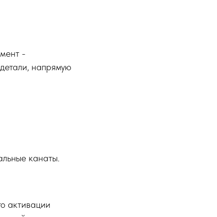
мент -
 детали, напрямую
альные канаты.
.
го активации