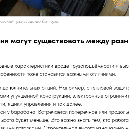
ический производство Болгария
чия могут существовать между раз
новные характеристики вроде грузоподъёмности и выс
обенности тоже становятся важными отличиями.
 дополнительных опций. Например, с тепловой защито
ами улучшенной конструкции, электронные ограничи
и, ящики управления и так далее.
си у барабана. Встречается поперечное или продоль
ысота будет меньше. Это важно знать тем, кто работ
зкими потолками. Строительная высота изначально м