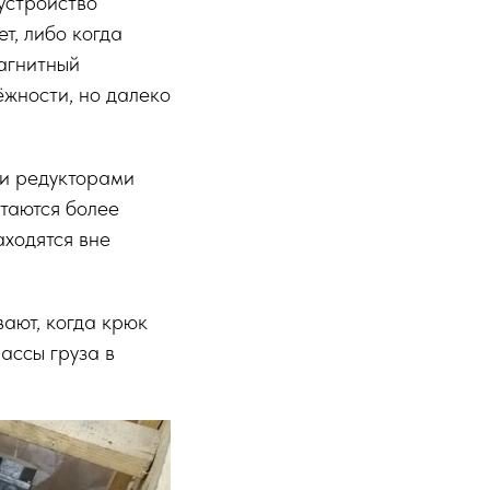
устройство
т, либо когда
агнитный
ёжности, но далеко
ми редукторами
таются более
аходятся вне
ают, когда крюк
ассы груза в