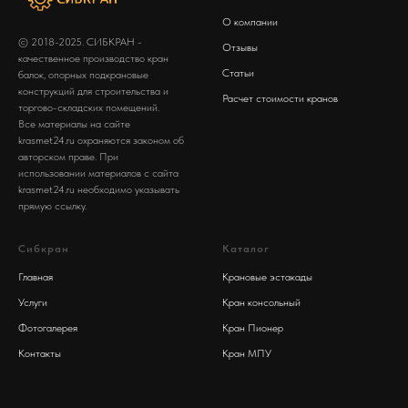
О компании
© 2018-2025. СИБКРАН -
Отзывы
качественное производство кран
Статьи
балок, опорных подкрановые
конструкций для строительства и
Расчет стоимости кранов
торгово-складских помещений.
Все материалы на сайте
krasmet24.ru охраняются законом об
авторском праве. При
использовании материалов с сайта
krasmet24.ru необходимо указывать
прямую ссылку.
Сибкран
Каталог
Главная
Крановые эстакады
Услуги
Кран консольный
Фотогалерея
Кран Пионер
Контакты
Кран МПУ