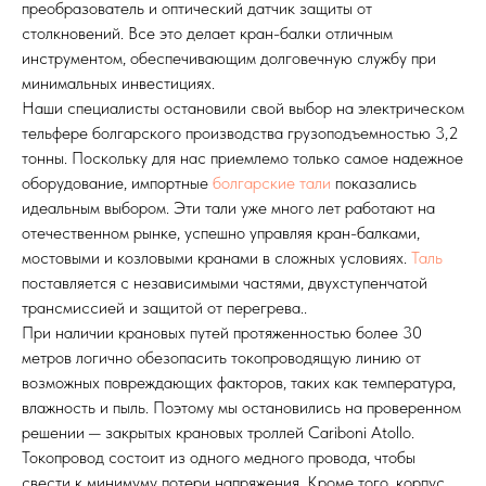
преобразователь и оптический датчик защиты от
столкновений. Все это делает кран-балки отличным
инструментом, обеспечивающим долговечную службу при
минимальных инвестициях.
Наши специалисты остановили свой выбор на электрическом
тельфере болгарского производства грузоподъемностью 3,2
тонны. Поскольку для нас приемлемо только самое надежное
оборудование, импортные
болгарские тали
показались
идеальным выбором. Эти тали уже много лет работают на
отечественном рынке, успешно управляя кран-балками,
мостовыми и козловыми кранами в сложных условиях.
Таль
поставляется с независимыми частями, двухступенчатой
трансмиссией и защитой от перегрева..
При наличии крановых путей протяженностью более 30
метров логично обезопасить токопроводящую линию от
возможных повреждающих факторов, таких как температура,
влажность и пыль. Поэтому мы остановились на проверенном
решении — закрытых крановых троллей Cariboni Atollo.
Токопровод состоит из одного медного провода, чтобы
свести к минимуму потери напряжения. Кроме того, корпус