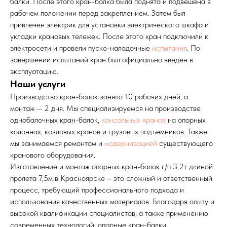
балки. После этого кран-балка была поднята и подвешена в
рабочем положении перед закреплением. Затем был
привлечен электрик для установки электрического шкафа и
укладки крановых тележек. После этого кран подключили к
электросети и провели пуско-наладочные
испытания
. По
завершении испытаний кран был официально введен в
эксплуатацию.
Наши услуги
Производство кран-балок заняло 10 рабочих дней, а
монтаж — 2 дня. Мы специализируемся на производстве
однобалочных кран-балок,
консольных кранов
на опорных
колоннах, козловых кранов и грузовых подъемников. Также
мы занимаемся ремонтом и
модернизацией
существующего
кранового оборудования.
Изготовление и монтаж опорных кран-балок г/п 3,2т длиной
пролета 7,5м в Красноярске – это сложный и ответственный
процесс, требующий профессионального подхода и
использования качественных материалов. Благодаря опыту и
высокой квалификации специалистов, а также применению
современных технологий, опорные кран-балки,