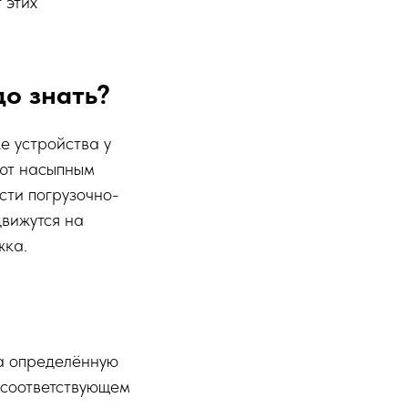
 этих
до знать?
е устройства у
яют насыпным
сти погрузочно-
движутся на
жка.
на определённую
в соответствующем