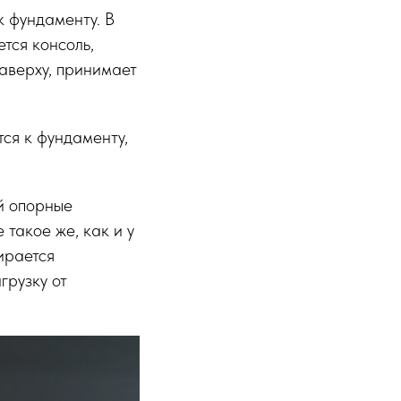
к фундаменту. В
тся консоль,
аверху, принимает
ся к фундаменту,
й опорные
такое же, как и у
ирается
грузку от