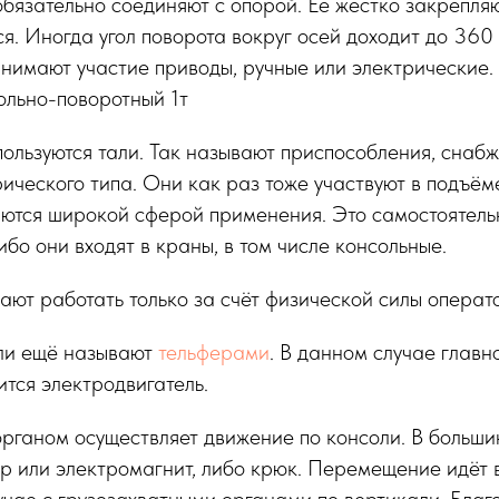
обязательно соединяют с опорой. Её жёстко закрепля
я. Иногда угол поворота вокруг осей доходит до 360 
инимают участие приводы, ручные или электрические
ольно-поворотный 1т
ользуются тали. Так называют приспособления, сна
рического типа. Они как раз тоже участвуют в подъёме
ются широкой сферой применения. Это самостоятель
ибо они входят в краны, в том числе консольные.
ают работать только за счёт физической силы операт
ли ещё называют
тельферами
. В данном случае главн
тся электродвигатель.
органом осуществляет движение по консоли. В больши
р или электромагнит, либо крюк. Перемещение идёт 