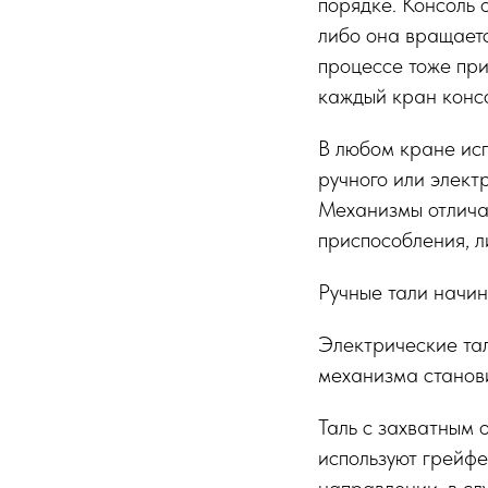
порядке. Консоль 
либо она вращаетс
процессе тоже пр
каждый кран конс
В любом кране исп
ручного или элект
Механизмы отлича
приспособления, л
Ручные тали начин
Электрические та
механизма станови
Таль с захватным 
используют грейфе