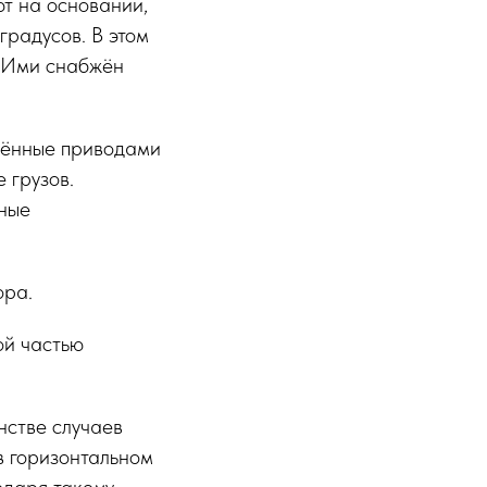
ют на основании,
градусов. В этом
. Ими снабжён
бжённые приводами
 грузов.
ные
ора.
ой частью
нстве случаев
в горизонтальном