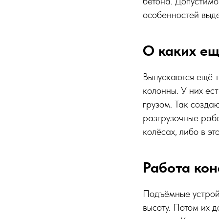
бетона. Допустимо
особенностей выд
О каких ещ
Выпускаются ещё 
колонны. У них е
грузом. Так созда
разгрузочные рабо
колёсах, либо в э
Работа кон
Подъёмные устройс
высоту. Потом их 