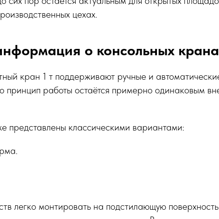
до сих пор остаётся актуальным для открытых площадо
роизводственных цехах.
информация о консольных крана
тный кран 1 т поддерживают ручные и автоматически
о принцип работы остаётся примерно одинаковым вн
же представлены классическими вариантами:
рма.
ств легко монтировать на подстилающую поверхность