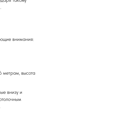
одаря такому
.
ающие внимания:
6 метрам, высота
ные внизу и
потолочным
.