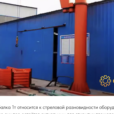
алка 1т относится к стреловой разновидности обору