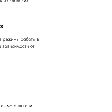
к и складских
х
е режимы работы в
е зависимости от
 из металла или