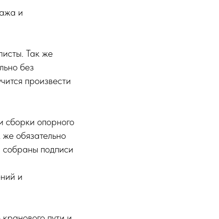
ажа и
исты. Так же
льно без
учится произвести
и сборки опорного
 же обязательно
и собраны подписи
ний и
кранового пути и