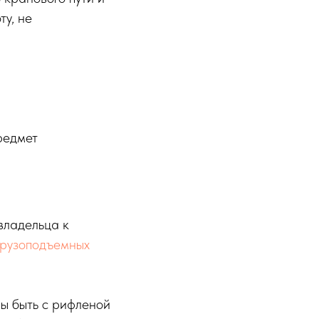
у, не
редмет
владельца к
грузоподъемных
ы быть с рифленой