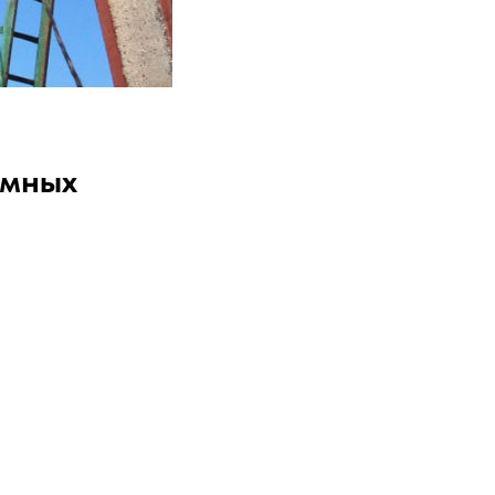
емных