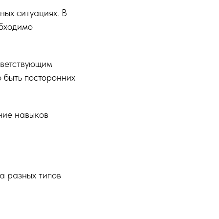
ных ситуациях. В
обходимо
тветствующим
 быть посторонних
ние навыков
а разных типов