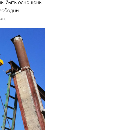
жны быть оснащены
вободны.
чо.